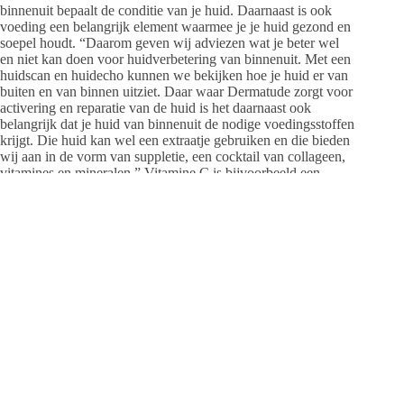
binnenuit bepaalt de conditie van je huid. Daarnaast is ook
voeding een belangrijk element waarmee je je huid gezond en
soepel houdt. “Daarom geven wij adviezen wat je beter wel
en niet kan doen voor huidverbetering van binnenuit. Met een
huidscan en huidecho kunnen we bekijken hoe je huid er van
buiten en van binnen uitziet. Daar waar Dermatude zorgt voor
activering en reparatie van de huid is het daarnaast ook
belangrijk dat je huid van binnenuit de nodige voedingsstoffen
krijgt. Die huid kan wel een extraatje gebruiken en die bieden
wij aan in de vorm van suppletie, een cocktail van collageen,
vitamines en mineralen.” Vitamine C is bijvoorbeeld een
sterke voedingsstof voor de huid. Het zorgt voor vorming van
collageen in de diepere huidlagen.
huidverzorgingsroutine
Tot slot geeft de Barneveldse huidtherapeut ook het advies om
je twee keer per dag zelf thuis te ‘behandelen’ met een
huidverzorgingsroutine, van reiniging tot crème. Een mooie
huid begint met de juiste huidverzorging. Wil je weten wat
voor jouw huid het beste is dan kun je altijd bij ons
langskomen (op afspraak) voor een goed huidadvies”.
Dit artikel is mede mogelijk gemaakt door Huidtherapeut Jade
van Brakel