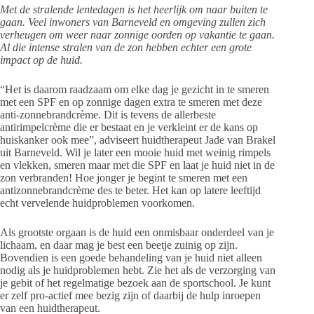
Met de stralende lentedagen is het heerlijk om naar buiten te
gaan. Veel inwoners van Barneveld en omgeving zullen zich
verheugen om weer naar zonnige oorden op vakantie te gaan.
Al die intense stralen van de zon hebben echter een grote
impact op de huid.
“Het is daarom raadzaam om elke dag je gezicht in te smeren
met een SPF en op zonnige dagen extra te smeren met deze
anti-zonnebrandcrème. Dit is tevens de allerbeste
antirimpelcrème die er bestaat en je verkleint er de kans op
huiskanker ook mee”, adviseert huidtherapeut Jade van Brakel
uit Barneveld. Wil je later een mooie huid met weinig rimpels
en vlekken, smeren maar met die SPF en laat je huid niet in de
zon verbranden! Hoe jonger je begint te smeren met een
antizonnebrandcrème des te beter. Het kan op latere leeftijd
echt vervelende huidproblemen voorkomen.
Als grootste orgaan is de huid een onmisbaar onderdeel van je
lichaam, en daar mag je best een beetje zuinig op zijn.
Bovendien is een goede behandeling van je huid niet alleen
nodig als je huidproblemen hebt. Zie het als de verzorging van
je gebit of het regelmatige bezoek aan de sportschool. Je kunt
er zelf pro-actief mee bezig zijn of daarbij de hulp inroepen
van een huidtherapeut.