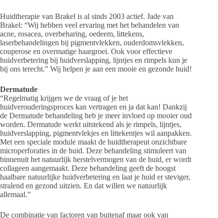
Huidtherapie van Brakel is al sinds 2003 actief. Jade van
Brakel: “Wij hebben veel ervaring met het behandelen van
acne, rosacea, overbeharing, oedeem, littekens,
laserbehandelingen bij pigmentvlekken, ouderdomsvlekken,
couperose en overmatige haargroei. Ook voor effectieve
huidverbetering bij huidverslapping, lijntjes en rimpels kun je
bij ons terecht.” Wij helpen je aan een mooie en gezonde huid!
Dermatude
“Regelmatig krijgen we de vraag of je het
huidverouderingsproces kan vertragen en ja dat kan! Dankzij
de Dermatude behandeling heb je meer invloed op mooier oud
worden. Dermatude werkt uitstekend als je rimpels, lijntjes,
huidverslapping, pigmentvlekjes en littekentjes wil aanpakken.
Met een speciale module maakt de huidtherapeut onzichtbare
microperforaties in de huid. Deze behandeling stimuleert van
binnenuit het natuurlijk herstelvermogen van de huid, er wordt
collageen aangemaakt. Deze behandeling geeft de hoogst
haalbare natuurlijke huidverbetering en laat je huid er steviger,
stralend en gezond uitzien. En dat willen we natuurlijk
allemaal.”
De combinatie van factoren van buitenaf maar ook van