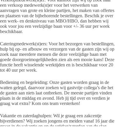
een verkoop medewerk(st)er voor het verwerken van
aanvragen van grote en kleine partijen, het maken van offertes
en plaatsen van de bijbehorende bestellingen. Beschik je over
een werk- en denkniveau van MBO/HBO, dan hebben wij
ook voor jou een veelzijdige baan voor +/- 36 uur per week
beschikbaar.
Cateringmedewerk(st)ers: Voor het bezorgen van bestellingen,
hulp bij op- en afbouw en verzorgen van de gasten zijn wij op
zoek naar meerdere mensen die deze veelzijdige baan met
goede doorgroeimogelijkheden zien als een mooie kans! Deze
functie heeft wisselende werktijden en is beschikbaar voor 20
tot 40 uur per week.
Bediening en begeleiding: Onze gasten worden graag in de
watten gelegd, daarvoor zoeken wij gastvrije collega’s die het
de gasten aan niets laat ontbreken. De meeste partijen vinden
plaats in de middag en avond. Heb jij tijd over en verdien je
graag wat extra? Kom ons team versterken!
Vakantie en zaterdaghulpen: Wil je graag een zakcentje
bijverdienen? Wij zoeken jongens en meiden vanaf 16 jaar die
graag in de vakantie en op de vrijdag/zaterdag aan de slag