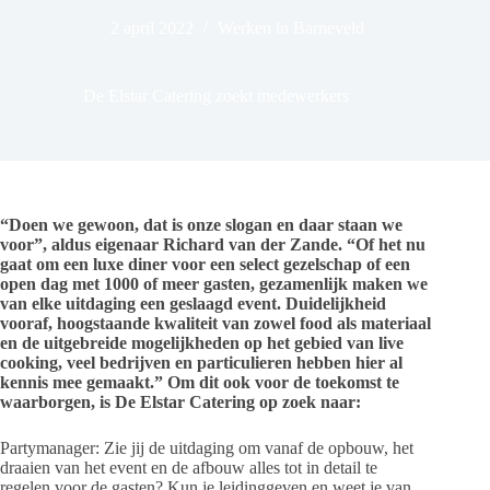
2 april 2022
Werken in Barneveld
De Elstar Catering zoekt medewerkers
“Doen we gewoon, dat is onze slogan en daar staan we
voor”, aldus eigenaar Richard van der Zande. “Of het nu
gaat om een luxe diner voor een select gezelschap of een
open dag met 1000 of meer gasten, gezamenlijk maken we
van elke uitdaging een geslaagd event. Duidelijkheid
vooraf, hoogstaande kwaliteit van zowel food als materiaal
en de uitgebreide mogelijkheden op het gebied van live
cooking, veel bedrijven en particulieren hebben hier al
kennis mee gemaakt.” Om dit ook voor de toekomst te
waarborgen, is De Elstar Catering op zoek naar:
Partymanager: Zie jij de uitdaging om vanaf de opbouw, het
draaien van het event en de afbouw alles tot in detail te
regelen voor de gasten? Kun je leidinggeven en weet je van