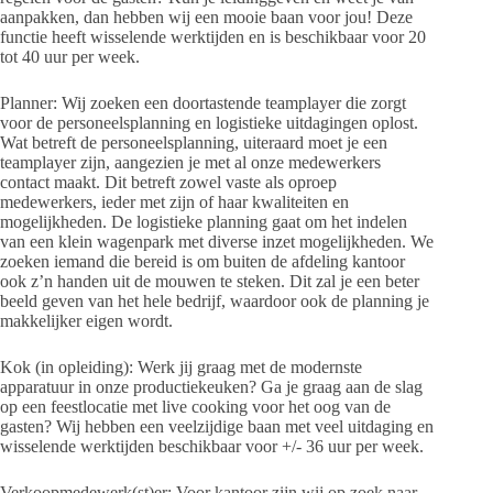
aanpakken, dan hebben wij een mooie baan voor jou! Deze
functie heeft wisselende werktijden en is beschikbaar voor 20
tot 40 uur per week.
Planner: Wij zoeken een doortastende teamplayer die zorgt
voor de personeelsplanning en logistieke uitdagingen oplost.
Wat betreft de personeelsplanning, uiteraard moet je een
teamplayer zijn, aangezien je met al onze medewerkers
contact maakt. Dit betreft zowel vaste als oproep
medewerkers, ieder met zijn of haar kwaliteiten en
mogelijkheden. De logistieke planning gaat om het indelen
van een klein wagenpark met diverse inzet mogelijkheden. We
zoeken iemand die bereid is om buiten de afdeling kantoor
ook z’n handen uit de mouwen te steken. Dit zal je een beter
beeld geven van het hele bedrijf, waardoor ook de planning je
makkelijker eigen wordt.
Kok (in opleiding): Werk jij graag met de modernste
apparatuur in onze productiekeuken? Ga je graag aan de slag
op een feestlocatie met live cooking voor het oog van de
gasten? Wij hebben een veelzijdige baan met veel uitdaging en
wisselende werktijden beschikbaar voor +/- 36 uur per week.
Verkoopmedewerk(st)er: Voor kantoor zijn wij op zoek naar