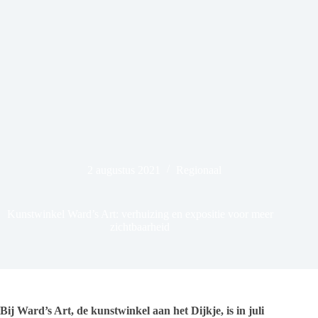
2 augustus 2021
Regionaal
Kunstwinkel Ward’s Art: verhuizing en expositie voor meer
zichtbaarheid
Bij Ward’s Art, de kunstwinkel aan het Dijkje, is in juli