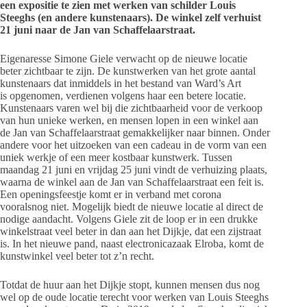
een expositie te zien met werken van schilder Louis
Steeghs (en andere kunstenaars). De winkel zelf verhuist
21 juni naar de Jan van Schaffelaarstraat.
Eigenaresse Simone Giele verwacht op de nieuwe locatie
beter zichtbaar te zijn. De kunstwerken van het grote aantal
kunstenaars dat inmiddels in het bestand van Ward’s Art
is opgenomen, verdienen volgens haar een betere locatie.
Kunstenaars varen wel bij die zichtbaarheid voor de verkoop
van hun unieke werken, en mensen lopen in een winkel aan
de Jan van Schaffelaarstraat gemakkelijker naar binnen. Onder
andere voor het uitzoeken van een cadeau in de vorm van een
uniek werkje of een meer kostbaar kunstwerk. Tussen
maandag 21 juni en vrijdag 25 juni vindt de verhuizing plaats,
waarna de winkel aan de Jan van Schaffelaarstraat een feit is.
Een openingsfeestje komt er in verband met corona
vooralsnog niet. Mogelijk biedt de nieuwe locatie al direct de
nodige aandacht. Volgens Giele zit de loop er in een drukke
winkelstraat veel beter in dan aan het Dijkje, dat een zijstraat
is. In het nieuwe pand, naast electronicazaak Elroba, komt de
kunstwinkel veel beter tot z’n recht.
Totdat de huur aan het Dijkje stopt, kunnen mensen dus nog
wel op de oude locatie terecht voor werken van Louis Steeghs