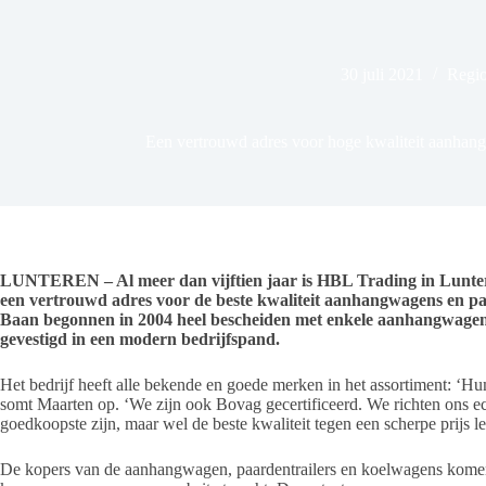
30 juli 2021
Regio
Een vertrouwd adres voor hoge kwaliteit aanhang
LUNTEREN – Al meer dan vijftien jaar is HBL Trading in Lunte
een vertrouwd adres voor de beste kwaliteit aanhangwagens en p
Baan begonnen in 2004 heel bescheiden met enkele aanhangwagens, i
gevestigd in een modern bedrijfspand.
Het bedrijf heeft alle bekende en goede merken in het assortiment: ‘Hu
somt Maarten op. ‘We zijn ook Bovag gecertificeerd. We richten ons e
goedkoopste zijn, maar wel de beste kwaliteit tegen een scherpe prijs l
De kopers van de aanhangwagen, paardentrailers en koelwagens komen u