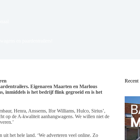
naal
wagens en paardentrailers!
ren
Recent
aardentrailers. Eigenaren Maarten en Marlous
nmiddels is het bedrijf flink gegroeid en is het
mbaur, Henra, Anssems, Ifor Williams, Hulco, Sirius’,
cht op de A-kwaliteit aanhangwagens. We willen niet de
everen.’
it het hele land. ‘We adverteren veel online. Zo