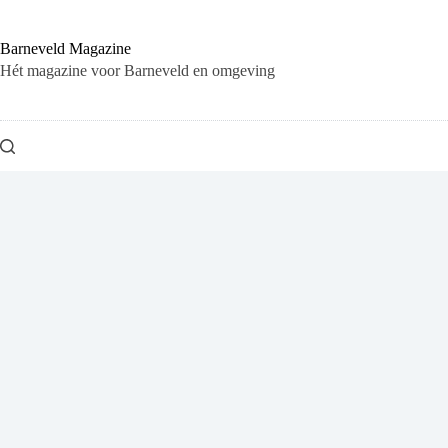
Ga
naar
de
Barneveld Magazine
inhoud
Hét magazine voor Barneveld en omgeving