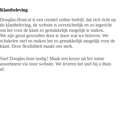
Klantbeleving
Douglas-Hout.nl is een creatief online bedrijf, dat zich richt op
de klantbeleving, de website is overzichtelijk en zo ingericht
om het voor de klant zo gemakkelijk mogelijk te maken.
We zijn groot geworden door te doen wat we beloven. We
schakelen snel en maken het zo gemakkelijk mogelijk voor de
klant. Deze flexibiliteit maakt ons sterk.
Snel Douglas hout nodig? Maak een keuze uit het ruime
assortiment via onze website. We leveren het snel bij u thuis
af.
Douglas-Hout.nl
Dwarsweg 8, Ede
T: 0318 – 50 13 31
E: info@douglas-hout.nl
W:
www.douglas-hout.nl