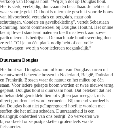
verkoop van Douglas hout. “Wij zijn dol op Douglas hout.
Het is sterk, veelzijdig, duurzaam én betaalbaar. Je hebt echt
waar voor je geld. Dit hout is uitermate geschikt voor de bouw
van bijvoorbeeld veranda’s en pergola’s, maar ook
schuttingen, vlonders en gevelbekleding”, vertelt Sebastiaan
Schulting, hoofd commercieel bij Douglas-Hout.nl. Het online
bedrijf levert standaardmaten en biedt maatwerk aan zowel
particulieren als bedrijven. De machinale houtbewerking doen
ze zelf. “Of je nu één plank nodig hebt of een volle
vrachtwagen: we zijn voor iedereen toegankelijk.”
Duurzaam Douglas
Het hout van Douglas-hout.nl komt van Douglassparren uit
verantwoord beheerde bossen in Nederland, België, Duitsland
en Frankrijk. Bossen waar de natuur en het milieu op één
staan. Voor iedere gekapte boom worden er twee nieuwe terug
geplant. Douglas hout is duurzaam hout. Dat betekent dat het
onbehandeld gemiddeld tien tot vijftien jaar meegaat, mits
direct grondcontact wordt vermeden. Bijkomend voordeel is
dat Douglas hout niet geïmpregneerd hoeft te worden met
stoffen die het milieu schaden. Duurzaamheid is een
belangrijk onderdeel van ons bedrijf. Zo vervoeren we
bijvoorbeeld onze postpakketten grotendeels via de
fietskoerier.