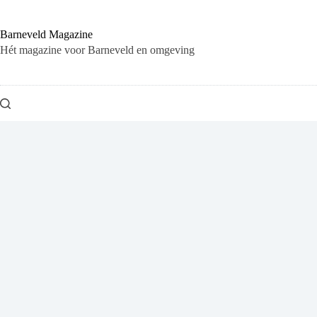
Ga
naar
de
Barneveld Magazine
inhoud
Hét magazine voor Barneveld en omgeving