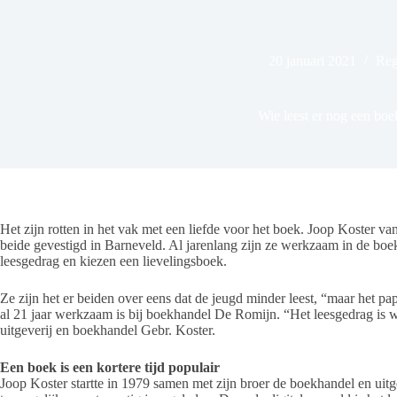
20 januari 2021
Reg
Wie leest er nog een boe
Het zijn rotten in het vak met een liefde voor het boek. Joop Koster
beide gevestigd in Barneveld. Al jarenlang zijn ze werkzaam in de bo
leesgedrag en kiezen een lievelingsboek.
Ze zijn het er beiden over eens dat de jeugd minder leest, “maar het pa
al 21 jaar werkzaam is bij boekhandel De Romijn. “Het leesgedrag is w
uitgeverij en boekhandel Gebr. Koster.
Een boek is een kortere tijd populair
Joop Koster startte in 1979 samen met zijn broer de boekhandel en uitgev