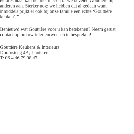
eindresultaat kan het niet missen of we bevelen Gouttière bij
anderen aan. Sterker nog: we hebben dat al gedaan want
inmiddels prijkt er ook bij onze familie een echte ‘Gouttière-
keuken’!”
Benieuwd wat Gouttière voor u kan betekenen? Neem gerust
contact op om uw interieurwensen te bespreken!
Gouttière Keukens & Interieurs
Doornsteeg 4A, Lunteren
T: 06 – 46 79 08 47
E: info@gouttiere.nl
W:
www.gouttiere.nl
Redactie