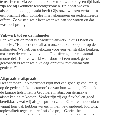
te realiseren. Via een andere keukenbouwer, die geen tijd had,
zijn we bij Gouttière terechtgekomen. En nadat we een
afspraak hebben gemaakt heeft Gijs onze wensen vertaald in
een prachtig plan, compleet met tekeningen en gedetailleerde
offerte. Zo wisten we direct waar we aan toe waren en dat
was heel prettig!”
Vakwerk tot op de milimeter
Een keuken op maat is absoluut vakwerk, aldus Owen en
Janneke. “Echt ieder detail aan onze keuken klopt tot op de
millimeter. We hebben gekozen voor een vrij strakke keuken,
maar met de creativiteit vanuit Gouttière zijn er een aantal
mooie details in verwerkt waardoor het een uniek geheel
geworden is waar we elke dag opnieuw met elkaar van
genieten!”
Afspraak is afspraak
Het echtpaar uit Amersfoort kijkt met een goed gevoel terug
op de gedeeltelijke metamorfose van hun woning. “Ondanks
de krappe tijdslijnen is Gouttière in staat om gemaakte
afspraken na te komen. Verder zijn zij erg flexibel en goed
bereikbaar; wat wij als pluspunt ervaren. Ook het meedenken
vanuit hun vak hebben wij erg in hen gewaardeerd. Kortom,
topkwaliteit tegen een realistische prijs. Gezien het