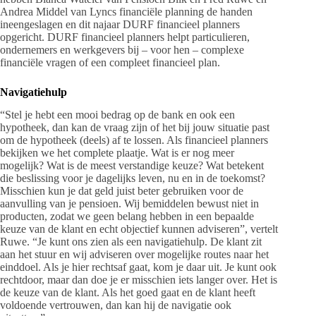
Andrea Middel van Lyncs financiële planning de handen
ineengeslagen en dit najaar DURF financieel planners
opgericht. DURF financieel planners helpt particulieren,
ondernemers en werkgevers bij – voor hen – complexe
financiële vragen of een compleet financieel plan.
Navigatiehulp
“Stel je hebt een mooi bedrag op de bank en ook een
hypotheek, dan kan de vraag zijn of het bij jouw situatie past
om de hypotheek (deels) af te lossen. Als financieel planners
bekijken we het complete plaatje. Wat is er nog meer
mogelijk? Wat is de meest verstandige keuze? Wat betekent
die beslissing voor je dagelijks leven, nu en in de toekomst?
Misschien kun je dat geld juist beter gebruiken voor de
aanvulling van je pensioen. Wij bemiddelen bewust niet in
producten, zodat we geen belang hebben in een bepaalde
keuze van de klant en echt objectief kunnen adviseren”, vertelt
Ruwe. “Je kunt ons zien als een navigatiehulp. De klant zit
aan het stuur en wij adviseren over mogelijke routes naar het
einddoel. Als je hier rechtsaf gaat, kom je daar uit. Je kunt ook
rechtdoor, maar dan doe je er misschien iets langer over. Het is
de keuze van de klant. Als het goed gaat en de klant heeft
voldoende vertrouwen, dan kan hij de navigatie ook