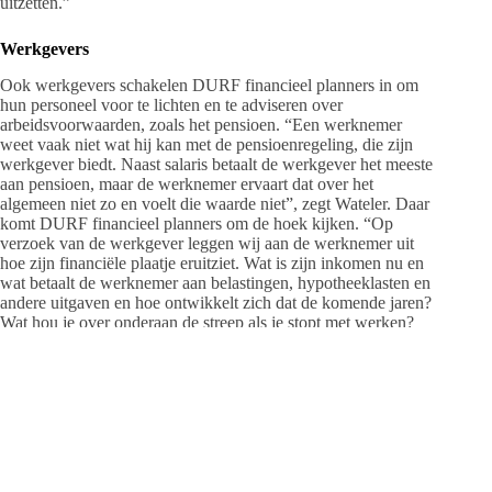
uitzetten.”
Werkgevers
Ook werkgevers schakelen DURF financieel planners in om
hun personeel voor te lichten en te adviseren over
arbeidsvoorwaarden, zoals het pensioen. “Een werknemer
weet vaak niet wat hij kan met de pensioenregeling, die zijn
werkgever biedt. Naast salaris betaalt de werkgever het meeste
aan pensioen, maar de werknemer ervaart dat over het
algemeen niet zo en voelt die waarde niet”, zegt Wateler. Daar
komt DURF financieel planners om de hoek kijken. “Op
verzoek van de werkgever leggen wij aan de werknemer uit
hoe zijn financiële plaatje eruitziet. Wat is zijn inkomen nu en
wat betaalt de werknemer aan belastingen, hypotheeklasten en
andere uitgaven en hoe ontwikkelt zich dat de komende jaren?
Wat hou je over onderaan de streep als je stopt met werken?
Dan zien ze dat het pensioen een belangrijke toevoeging is. Of
juist dat ze helemaal niet zo afhankelijk van het pensioen zijn
en bijvoorbeeld eerder kunnen stoppen met werken. Het gaat
erom bewustzijn te creëren.”
De vraag vanuit bedrijven naar een onafhankelijke partij die
werknemers kan adviseren, groeit, aldus Wateler. “Het is niet
alleen wettelijk verplicht om je werknemer voor te lichten over