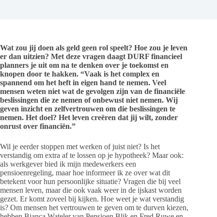
Wat zou jij doen als geld geen rol speelt? Hoe zou je leven
er dan uitzien? Met deze vragen daagt DURF financieel
planners je uit om na te denken over je toekomst en
knopen door te hakken. “Vaak is het complex en
spannend om het heft in eigen hand te nemen. Veel
mensen weten niet wat de gevolgen zijn van de financiële
beslissingen die ze nemen of onbewust niet nemen. Wij
geven inzicht en zelfvertrouwen om die beslissingen te
nemen. Het doel? Het leven creëren dat jij wilt, zonder
onrust over financiën.”
Wil je eerder stoppen met werken of juist niet? Is het
verstandig om extra af te lossen op je hypotheek? Maar ook:
als werkgever bied ik mijn medewerkers een
pensioenregeling, maar hoe informeer ik ze over wat dit
betekent voor hun persoonlijke situatie? Vragen die bij veel
mensen leven, maar die ook vaak weer in de ijskast worden
gezet. Er komt zoveel bij kijken. Hoe weet je wat verstandig
is? Om mensen het vertrouwen te geven om te durven kiezen,
hebben Bianca Wateler van Pensioen Blik en Fred Ruwe en