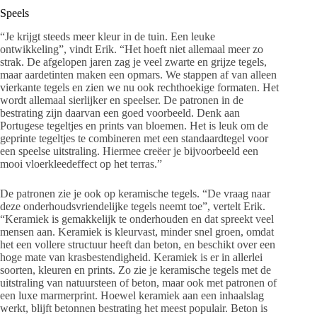
Speels
“Je krijgt steeds meer kleur in de tuin. Een leuke
ontwikkeling”, vindt Erik. “Het hoeft niet allemaal meer zo
strak. De afgelopen jaren zag je veel zwarte en grijze tegels,
maar aardetinten maken een opmars. We stappen af van alleen
vierkante tegels en zien we nu ook rechthoekige formaten. Het
wordt allemaal sierlijker en speelser. De patronen in de
bestrating zijn daarvan een goed voorbeeld. Denk aan
Portugese tegeltjes en prints van bloemen. Het is leuk om de
geprinte tegeltjes te combineren met een standaardtegel voor
een speelse uitstraling. Hiermee creëer je bijvoorbeeld een
mooi vloerkleedeffect op het terras.”
De patronen zie je ook op keramische tegels. “De vraag naar
deze onderhoudsvriendelijke tegels neemt toe”, vertelt Erik.
“Keramiek is gemakkelijk te onderhouden en dat spreekt veel
mensen aan. Keramiek is kleurvast, minder snel groen, omdat
het een vollere structuur heeft dan beton, en beschikt over een
hoge mate van krasbestendigheid. Keramiek is er in allerlei
soorten, kleuren en prints. Zo zie je keramische tegels met de
uitstraling van natuursteen of beton, maar ook met patronen of
een luxe marmerprint. Hoewel keramiek aan een inhaalslag
werkt, blijft betonnen bestrating het meest populair. Beton is