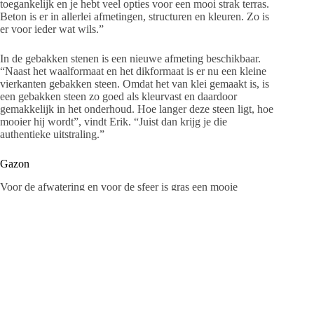
toegankelijk en je hebt veel opties voor een mooi strak terras.
Beton is er in allerlei afmetingen, structuren en kleuren. Zo is
er voor ieder wat wils.”
In de gebakken stenen is een nieuwe afmeting beschikbaar.
“Naast het waalformaat en het dikformaat is er nu een kleine
vierkanten gebakken steen. Omdat het van klei gemaakt is, is
een gebakken steen zo goed als kleurvast en daardoor
gemakkelijk in het onderhoud. Hoe langer deze steen ligt, hoe
mooier hij wordt”, vindt Erik. “Juist dan krijg je die
authentieke uitstraling.”
Gazon
Voor de afwatering en voor de sfeer is gras een mooie
aanvulling in je tuin. “Er gaat toch niets boven de geur en
kleur van een natuurlijk gazon. Als je de tuin vol straat, kan
het water niet goed weg. Daarom kiezen mensen steeds vaker
voor gras, maar ook omdat ze meer natuur in de tuin willen”,
zegt Erik. “Aan de andere kant zie je mensen kiezen voor
gemak. Met kunstgras is maaien verleden tijd. Het is wel van
belang dat je kunstgras regelmatig veegt en schoon houdt.”
Finishing touch