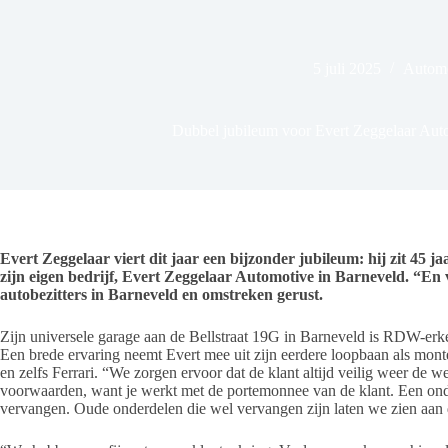
5 juli 2025
Automo
Dubbel jubileum voor Evert Zeggelaar Aut
Evert Zeggelaar viert dit jaar een bijzonder jubileum: hij zit 45 j
zijn eigen bedrijf, Evert Zeggelaar Automotive in Barneveld. “En v
autobezitters in Barneveld en omstreken gerust.
Zijn universele garage aan de Bellstraat 19G in Barneveld is RDW-erk
Een brede ervaring neemt Evert mee uit zijn eerdere loopbaan als mo
en zelfs Ferrari. “We zorgen ervoor dat de klant altijd veilig weer de w
voorwaarden, want je werkt met de portemonnee van de klant. Een ond
vervangen. Oude onderdelen die wel vervangen zijn laten we zien aan 