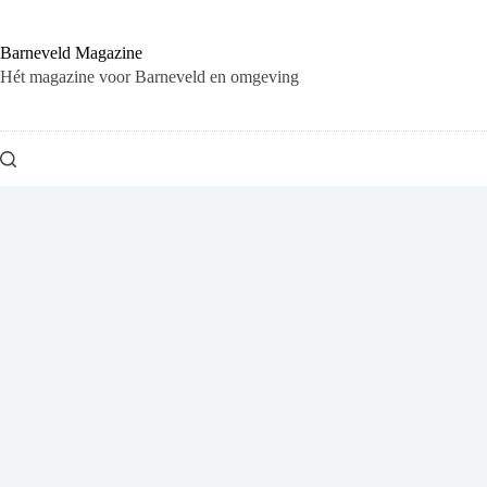
Ga
naar
de
Barneveld Magazine
inhoud
Hét magazine voor Barneveld en omgeving