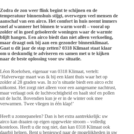
Zodra de zon weer flink begint te schijnen en de
temperatuur binnenshuis stijgt, overwegen veel mensen de
aanschaf van een airco. Het comfort in huis neemt immers
snel af wanneer het binnen te warm wordt – vooral op
zolder of in goed geïsoleerde woningen waar de warmte
blijft hangen. Een airco biedt dan niet alleen verkoeling,
maar draagt ook bij aan een gezonder binnenklimaat.
Gaat u dit jaar de stap zetten? 0318 Klimaat staat klaar
om u deskundig te adviseren en samen met u te kijken
naar de beste oplossing voor uw situatie.
Léon Roelofsen, eigenaar van 0318 Klimaat, vertelt:
‘Halverwege maart was ik bij een klant thuis waar het op
zolder al 28 graden was. In zo’n situatie biedt een airco echt
uitkomst. Het zorgt niet alleen voor een aangename nachtrust,
maar verlaagt ook de luchtvochtigheid en haalt stof en pollen
uit de lucht. Bovendien kun je er in de winter ook mee
verwarmen. Twee vliegen in één klap!’
Heeft u zonnepanelen? Dan is het extra aantrekkelijk: uw
airco kan draaien op eigen opgewekte stroom – volledig
kosteloos. Heeft u die nog niet, dan kan 0318 Klimaat ook
daarbij helpen. Bent u benieuwd naar de mogelijkheden in uw