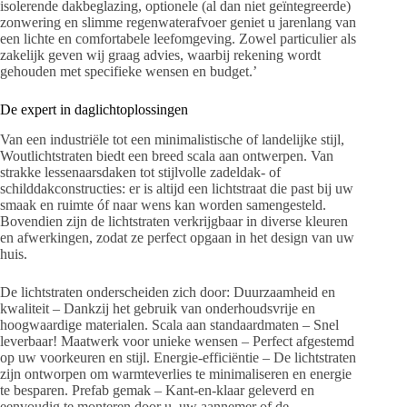
isolerende dakbeglazing, optionele (al dan niet geïntegreerde)
zonwering en slimme regenwaterafvoer geniet u jarenlang van
een lichte en comfortabele leefomgeving. Zowel particulier als
zakelijk geven wij graag advies, waarbij rekening wordt
gehouden met specifieke wensen en budget.’
De expert in daglichtoplossingen
Van een industriële tot een minimalistische of landelijke stijl,
Woutlichtstraten biedt een breed scala aan ontwerpen. Van
strakke lessenaarsdaken tot stijlvolle zadeldak- of
schilddakconstructies: er is altijd een lichtstraat die past bij uw
smaak en ruimte óf naar wens kan worden samengesteld.
Bovendien zijn de lichtstraten verkrijgbaar in diverse kleuren
en afwerkingen, zodat ze perfect opgaan in het design van uw
huis.
De lichtstraten onderscheiden zich door: Duurzaamheid en
kwaliteit – Dankzij het gebruik van onderhoudsvrije en
hoogwaardige materialen. Scala aan standaardmaten – Snel
leverbaar! Maatwerk voor unieke wensen – Perfect afgestemd
op uw voorkeuren en stijl. Energie-efficiëntie – De lichtstraten
zijn ontworpen om warmteverlies te minimaliseren en energie
te besparen. Prefab gemak – Kant-en-klaar geleverd en
eenvoudig te monteren door u, uw aannemer of de