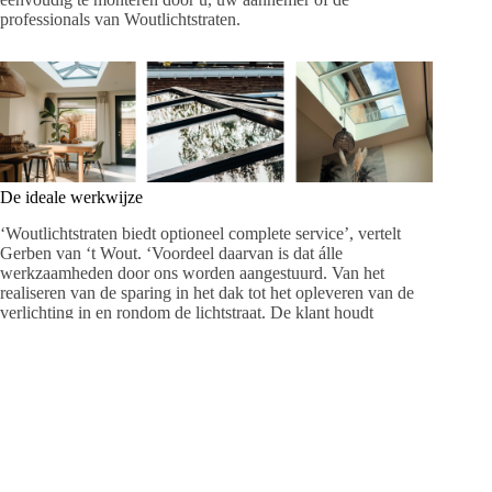
professionals van Woutlichtstraten.
De ideale werkwijze
‘Woutlichtstraten biedt optioneel complete service’, vertelt
Gerben van ‘t Wout. ‘Voordeel daarvan is dat álle
werkzaamheden door ons worden aangestuurd. Van het
realiseren van de sparing in het dak tot het opleveren van de
verlichting in en rondom de lichtstraat. De klant houdt
overzicht op één offerte en heeft zo te maken met maar één
aanspreekpunt, wat zeer op prijs wordt gesteld.’ Met een
gemiddelde klantbeoordeling van een 9,9 is Woutlichtstraten
dé betrouwbare partner!
Ervaar het zelf
Benieuwd welke voordelen een lichtstraat voor uw ruimte kan