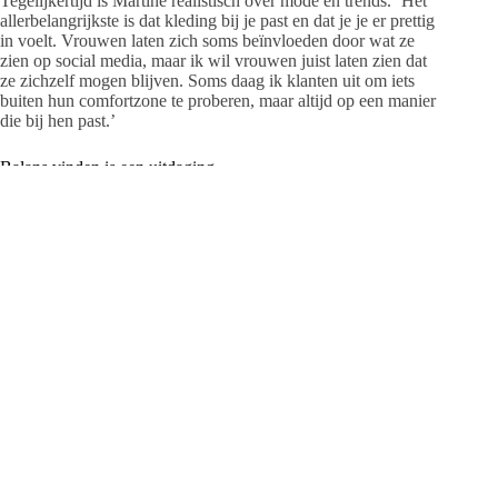
Tegelijkertijd is Martine realistisch over mode en trends. ‘Het
allerbelangrijkste is dat kleding bij je past en dat je je er prettig
in voelt. Vrouwen laten zich soms beïnvloeden door wat ze
zien op social media, maar ik wil vrouwen juist laten zien dat
ze zichzelf mogen blijven. Soms daag ik klanten uit om iets
buiten hun comfortzone te proberen, maar altijd op een manier
die bij hen past.’
Balans vinden is een uitdaging
De afgelopen 25 jaar waren niet altijd makkelijk. ‘Er waren
periodes waarin het ondernemen pittig was. Het combineren
van het ondernemerschap met het jonge ouderschap is een
uitdaging. In 2013 was het economisch lastiger en in de
coronaperiode moest iedereen schakelen. Daarnaast heb ik
privé ook veel meegemaakt. Mijn vader overleed kort nadat ik
de eerste winkel opende, en mijn broer overleed zeven jaar
geleden. Dat waren moeilijke tijden.’
Martine kreeg een burn-out en moest leren hoe ze balans kon
vinden. ‘Het heeft jaren geduurd om daar weer bovenop te
komen, maar uiteindelijk heeft het me sterker gemaakt. Wat
mij heeft geholpen, is hulp accepteren en niet stil blijven
zitten. Ik heb altijd gezocht naar manieren om door te gaan,
maar wel op een gezonde manier.’