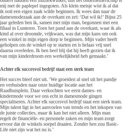
ouders hadden een muziekwinkel, dus het ondernemerschap is
mij met de paplepel ingegoten. Als klein meisje wist ik al dat
ik ooit een eigen zaak wilde beginnen. Ik wees dan naar de
damesmodezaak aan de overkant en zei: ‘Dat wil ik!’ Bijna 25
jaar geleden ben ik, samen met mijn man, begonnen met een
filiaal in Lunteren. Toen het pand aan de overkant, waar ik als
kind al over droomde, vrijkwam, was dat mijn kans om ook
een winkel in mijn eigen dorp te beginnen. Mijn vader heeft
geholpen om de winkel op te starten en is helaas vrij snel
daarna overleden. Ik ben heel blij dat hij heeft gezien dat ik
van mijn kinderdroom een werkelijkheid heb gemaakt.’
Achter elk succesvol bedrijf staat een sterk team
Het succes bleef niet uit. ‘We groeiden al snel uit het pandje
en verhuisden naar onze huidige locatie aan het
Raadhuisplein. Daar verkochten we eerst dames- en
kindermode voor we ons echt in damesmode gingen
specialiseren. Achter elk succesvol bedrijf staat een sterk team.
Mijn talent ligt in het aanvoelen van trends en het inkopen van
de juiste collecties, maar ik kan het niet alleen. Mijn man
regelt de financiële- en personele zaken en mijn team zorgt
ervoor dat de winkels soepel draaien. Zonder hen zou Basic-
Life niet zijn wat het nu is.’