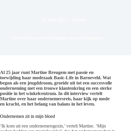
21 april 2025
Wonen
De winkel is een verlengstuk van mijn huiskamer
Al 25 jaar runt Martine Breugem met passie en
toewijding haar modezaak Basic-Life in Barneveld. Wat
begon als een jeugddroom, groeide uit tot een succesvolle
onderneming met een trouwe klantenkring en een sterke
positie in het winkelcentrum. In dit interview vertelt
Martine over haar ondernemersreis, haar kijk op mode
en kracht, en het belang van balans in het leven.
Ondernemen zit in mijn bloed
‘Ik kom uit een ondernemersgezin,’ vertelt Martine. ‘Mijn