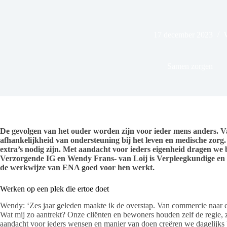
17 december 2023
Samen zorgen
De gevolgen van het ouder worden zijn voor ieder mens anders. V
afhankelijkheid van ondersteuning bij het leven en medische zorg
extra’s nodig zijn. Met aandacht voor ieders eigenheid dragen we 
Verzorgende IG en Wendy Frans- van Loij is Verpleegkundige en B
de werkwijze van ENA goed voor hen werkt.
Werken op een plek die ertoe doet
Wendy: ‘Zes jaar geleden maakte ik de overstap. Van commercie naar co
Wat mij zo aantrekt? Onze cliënten en bewoners houden zelf de regie, z
aandacht voor ieders wensen en manier van doen creëren we dagelij