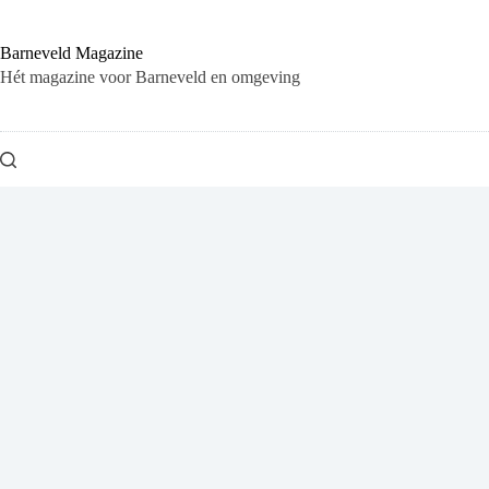
Ga
naar
de
Barneveld Magazine
inhoud
Hét magazine voor Barneveld en omgeving