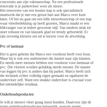
concessies aan zijn vakmanschap. Na een professionele
renovatie is je parketvloer weer als nieuw.
Het renoveren van een houten trap is ook specialistisch
maatwerk dat je met een gerust hart aan Marco over kunt
laten. Of het nu gaat om een kille nieuwbouwtrap of een trap
waar vloerbedekking op heeft gezeten, Marco maakt er een
blikvanger van in iedere gewenste stijl. Van modern strak tot
stoer robuust en van klassiek glad tot trendy geborsteld. Er
zijn zeventig kleuren om uit te kiezen voor de afwerking.
Pvc of laminaat
Het is geen geheim dat Marco een voorkeur heeft voor hout.
Maar hij is ook een ondernemer die luistert naar zijn klanten.
En steeds meer mensen hebben een voorkeur voor laminaat of
pvc. Die vloeren worden gelukkig steeds mooier. De manier
van leggen bij pvc is anders dan bij parket. Marco heeft zich
die techniek echter volledig eigen gemaakt en egaliseert de
ondervloer zelf. Want een strakke ondervloer is cruciaal voor
het uiteindelijke resultaat.
Onderhoudsproducten
Je wilt je nieuwe vloer graag mooi houden. Daarvoor zijn de
juiste onderhoudsproducten belangrijk, evenals goede