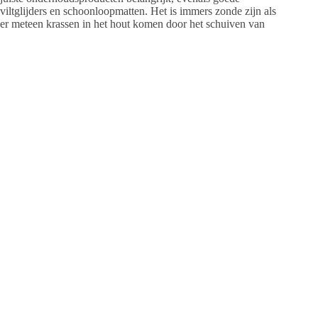
viltglijders en schoonloopmatten. Het is immers zonde zijn als
er meteen krassen in het hout komen door het schuiven van
meubels of steentjes van buiten. Marco Parket levert
onderhoudsproducten, viltjes en matten van een hoge
kwaliteit.
Vrijblijvend advies
Heb je een vraag aan Marco? Neem dan contact met hem op.
Hij komt kosteloos en vrijblijvend bij je langs om advies te
geven!
Marco Parket
Tel. 06 – 51 95 28 27
info@marcoparket.nl
www.marcoparket.nl
Tags
2023-3