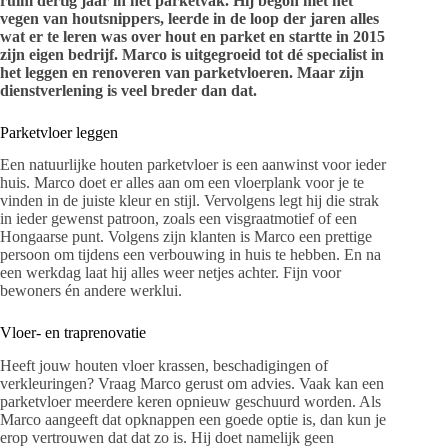
ruim dertig jaar in het parketvak. Hij begon met het
vegen van houtsnippers, leerde in de loop der jaren alles
wat er te leren was over hout en parket en startte in 2015
zijn eigen bedrijf. Marco is uitgegroeid tot dé specialist in
het leggen en renoveren van parketvloeren. Maar zijn
dienstverlening is veel breder dan dat.
Parketvloer leggen
Een natuurlijke houten parketvloer is een aanwinst voor ieder
huis. Marco doet er alles aan om een vloerplank voor je te
vinden in de juiste kleur en stijl. Vervolgens legt hij die strak
in ieder gewenst patroon, zoals een visgraatmotief of een
Hongaarse punt. Volgens zijn klanten is Marco een prettige
persoon om tijdens een verbouwing in huis te hebben. En na
een werkdag laat hij alles weer netjes achter. Fijn voor
bewoners én andere werklui.
Vloer- en traprenovatie
Heeft jouw houten vloer krassen, beschadigingen of
verkleuringen? Vraag Marco gerust om advies. Vaak kan een
parketvloer meerdere keren opnieuw geschuurd worden. Als
Marco aangeeft dat opknappen een goede optie is, dan kun je
erop vertrouwen dat dat zo is. Hij doet namelijk geen