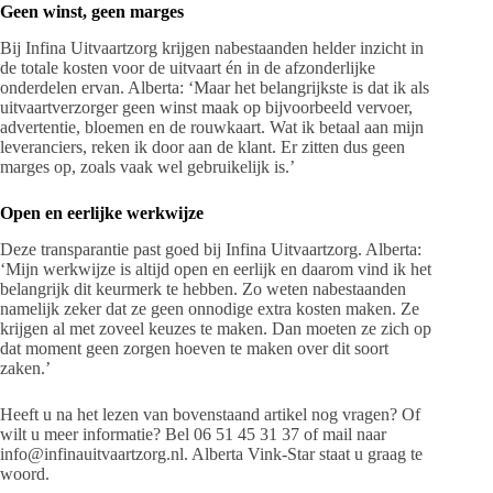
Geen winst, geen marges
Bij Infina Uitvaartzorg krijgen nabestaanden helder inzicht in
de totale kosten voor de uitvaart én in de afzonderlijke
onderdelen ervan. Alberta: ‘Maar het belangrijkste is dat ik als
uitvaartverzorger geen winst maak op bijvoorbeeld vervoer,
advertentie, bloemen en de rouwkaart. Wat ik betaal aan mijn
leveranciers, reken ik door aan de klant. Er zitten dus geen
marges op, zoals vaak wel gebruikelijk is.’
Open en eerlijke werkwijze
Deze transparantie past goed bij Infina Uitvaartzorg. Alberta:
‘Mijn werkwijze is altijd open en eerlijk en daarom vind ik het
belangrijk dit keurmerk te hebben. Zo weten nabestaanden
namelijk zeker dat ze geen onnodige extra kosten maken. Ze
krijgen al met zoveel keuzes te maken. Dan moeten ze zich op
dat moment geen zorgen hoeven te maken over dit soort
zaken.’
Heeft u na het lezen van bovenstaand artikel nog vragen? Of
wilt u meer informatie? Bel 06 51 45 31 37 of mail naar
info@infinauitvaartzorg.nl. Alberta Vink-Star staat u graag te
woord.