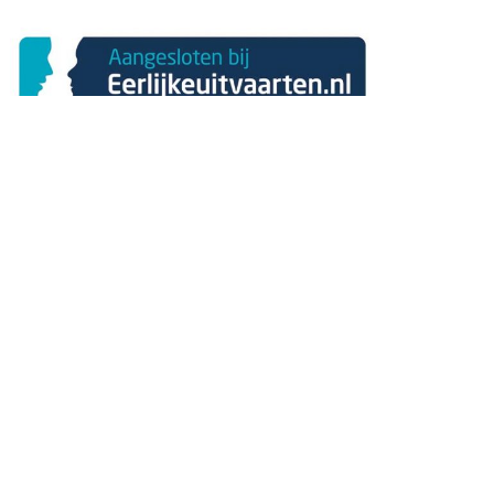
Infina Uitvaartzorg
Patrijzenhof 18, Barneveld
Tel. 06 51 45 31 37
www.infinauitvaartzorg.nl
Redactie
Barneveld Magazine is het blad voor Barneveld