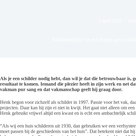
2 april 2020
Wo
Schildersbedrijf van den Brand: geen schilde
Als je een schilder nodig hebt, dan wil je dat die betrouwbaar is, g
resultaat te komen. Iemand die plezier heeft in zijn werk en net da
vakman pur sang en dat vakmanschap geeft hij graag door.
Henk begon voor zichzelf als schilder in 1997. Passie voor het vak, daa
projecten. Daar kan hij zijn ei niet in kwijt. Het gaat niet alleen om e
Henk gebruikt vrijwel altijd een kwast en is echt een ambachtelijk schild
“Als wij een huis schilderen uit 1930, dan gebruiken we een verfsystee
moet passen bij de geschiedenis van het huis”. Dat betekent niet dat 