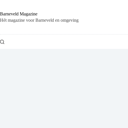
Ga
naar
de
Barneveld Magazine
inhoud
Hét magazine voor Barneveld en omgeving