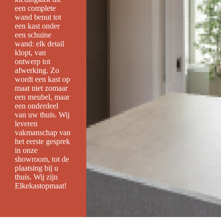
een complete
wand benut tot
een kast onder
een schuine
wand: elk detail
klopt, van
ontwerp tot
afwerking. Zo
wordt een kast op
maat niet zomaar
een meubel, maar
een onderdeel
van uw thuis. Wij
leveren
vakmanschap van
het eerste gesprek
in onze
showroom, tot de
plaatsing bij u
thuis. Wij zijn
Elkekastopmaat!