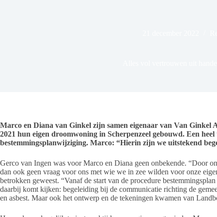
21 december 2022
Re
Alles vol vertrouwen uit hand
Marco en Diana van Ginkel zijn samen eigenaar van Van Ginkel Af
2021 hun eigen droomwoning in Scherpenzeel gebouwd. Een heel t
bestemmingsplanwijziging. Marco: “Hierin zijn we uitstekend beg
Gerco van Ingen was voor Marco en Diana geen onbekende. “Door ons 
dan ook geen vraag voor ons met wie we in zee wilden voor onze eigen
betrokken geweest. “Vanaf de start van de procedure bestemmingsplan 
daarbij komt kijken: begeleiding bij de communicatie richting de gemee
en asbest. Maar ook het ontwerp en de tekeningen kwamen van Landb