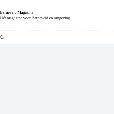
Ga
naar
de
Barneveld Magazine
inhoud
Hét magazine voor Barneveld en omgeving