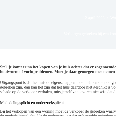
12 april 2023
Wo
Verborgen gebreken bij een k
Stel, je komt er na het kopen van je huis achter dat er zogenoemd
houtworm of vochtproblemen. Moet je daar genoegen mee nemen o
Uitgangspunt is dat het huis de eigenschappen moet hebben die nodig z
gebreken zijn, dan kan het zijn dat het huis daardoor niet geschikt is v
schade op de verkoper verhalen, mits je zelf van tevoren niet wist dat 
Mededelingsplicht en onderzoeksplicht
Bij het verkopen van een woning moet de verkoper de gebreken waarvan
de mededelingsplicht. Als de verkoper weet dat er bepaalde gebreken zij