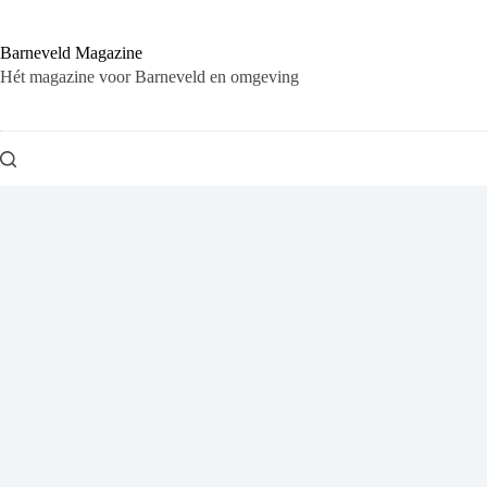
Ga
naar
de
Barneveld Magazine
inhoud
Hét magazine voor Barneveld en omgeving