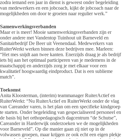
zodra iemand een jaar in dienst is geweest onder begeleiding
van medewerkers en een jobcoach, kijkt de jobcoach naar de
mogelijkheden om door te groeien naar regulier werk.”
Samenwerkingsverbanden
Maar er is meer! Mooie samenwerkingsverbanden zijn er
onder andere met Vandentop Tuinhout uit Barneveld en
Sanitairbedrijf De Beer uit Veenendaal. Medewerkers van
RuiterWerkt werken binnen deze bedrijven mee. Marleen:
“Het mes snijdt aan twee kanten. Enerzijds draag je als bedrijf
iets bij aan het optimaal participeren van je medemens in de
maatschappij en anderzijds zorg je met elkaar voor een
kwalitatief hoogwaardig eindproduct. Dat is een sublieme
match”.
Toekomst
Anita Kloosterman, (interim) teammanager RuiterActief en
RuiterWerkt: “Nu RuiterActief en RuiterWerkt onder de vlag
van Careander varen, is het plan om een specifieke kindgroep
te starten. Onder begeleiding van gespecialiseerd personeel en
de basis bij het orthopedagogisch dagcentrum “de Schutse”,
Careander in Harderwijk onderzoeken we de mogelijkheden
voor Barneveld”. Op die manier gaan zij niet op in de
volwassen groepen, maar krijgen ze ook echt een eigen plekje