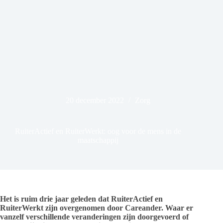
20 december 2022
Zorg
RuiterActief en RuiterWerkt: oog voor de mens in de
maatschappij
Het is ruim drie jaar geleden dat RuiterActief en
RuiterWerkt zijn overgenomen door Careander. Waar er
vanzelf verschillende veranderingen zijn doorgevoerd of